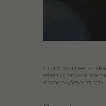
No calor de um evento indes
sobretudo tempo para pensar
recomendações de atuação.