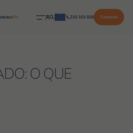
odutos
EN
210 103 920
Contacto
ADO: O QUE