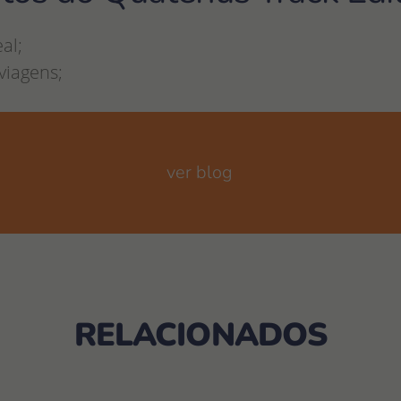
al;
 viagens;
ver blog
RELACIONADOS