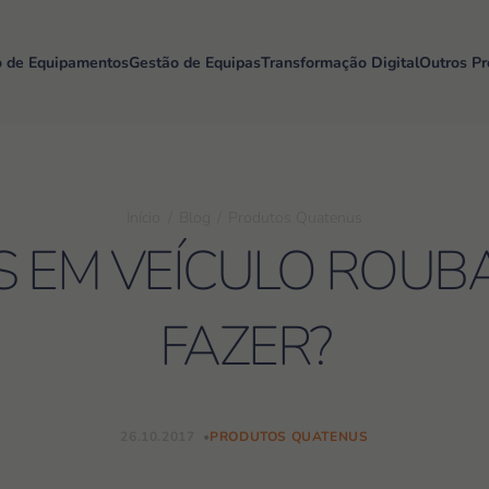
o de Equipamentos
Gestão de Equipas
Transformação Digital
Outros Pr
Início
Blog
Produtos Quatenus
 EM VEÍCULO ROUB
FAZER?
26.10.2017
PRODUTOS QUATENUS