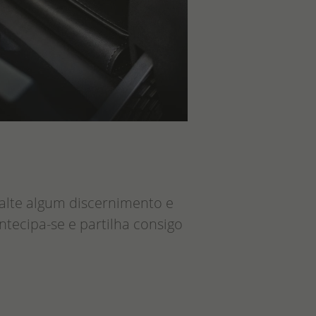
alte algum discernimento e
tecipa-se e partilha consigo