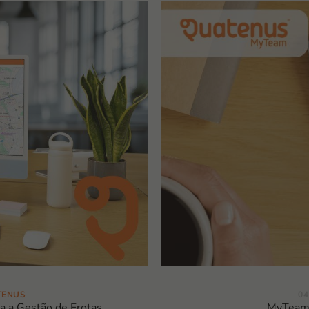
TENUS
04
 a Gestão de Frotas
MyTeam 4