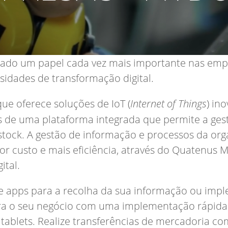
ado um papel cada vez mais importante nas emp
idades de transformação digital.
e oferece soluções de IoT (
Internet of Things
) in
s de uma plataforma integrada que permite a gest
 stock. A gestão de informação e processos da or
or custo e mais eficiência, através do Quatenus
ital.
s e apps para a recolha da sua informação ou im
ra o seu negócio com uma implementação rápida 
tablets. Realize transferências de mercadoria co