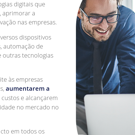
gias digitais que
, aprimorar a
novação nas empresas.
iversos dispositivos
s, automação de
l e outras tecnologias
ite às empresas
s,
aumentarem a
s custos e alcançarem
vidade no mercado no
cto em todos os