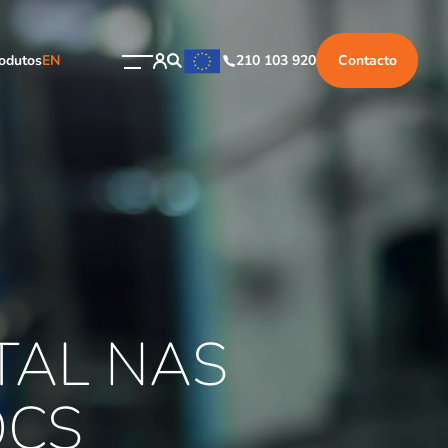
odutos
EN
210 103 920
Contacto
TAL NAS
OCS