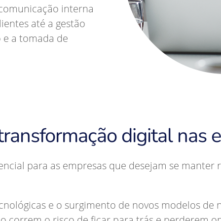
 comunicação interna
ientes até a gestão
o e a tomada de
transformação digital nas
sencial para as empresas que desejam se manter r
nológicas e o surgimento de novos modelos de 
correm o risco de ficar para trás e perderem op