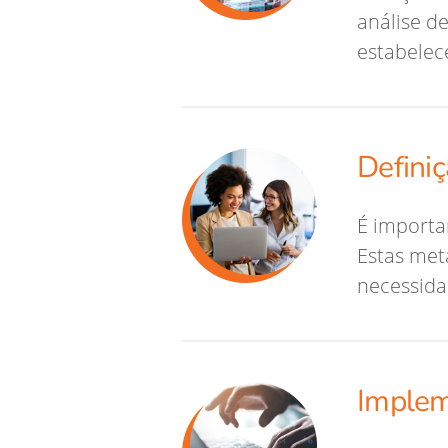
análise d
estabelec
Definiç
É importa
Estas met
necessida
Implem