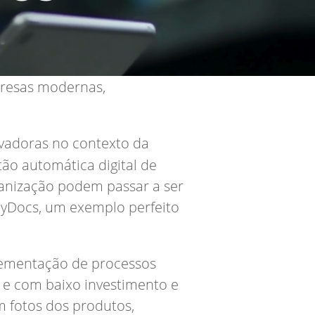
resas modernas,
ovadoras no contexto da
ão automática digital de
ganização podem passar a ser
 MyDocs, um exemplo perfeito
plementação de processos
e com baixo investimento e
m fotos dos produtos,