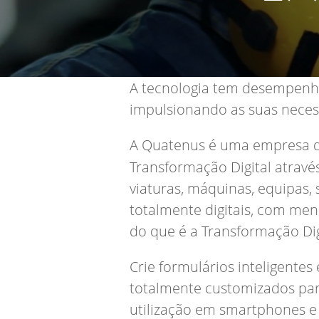
A tecnologia tem desempenh
impulsionando as suas necess
A Quatenus é uma empresa qu
Transformação Digital atravé
viaturas, máquinas, equipas,
totalmente digitais, com men
do que é a Transformação Dig
Crie formulários inteligente
totalmente customizados pa
utilização em smartphones e 