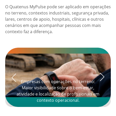
O Quatenus MyPulse pode ser aplicado em operações
no terreno, contextos industriais, segurança privada,
lares, centros de apoio, hospitais, clínicas e outros
cenários em que acompanhar pessoas com mais
contexto faz a diferença.
as com operações no terreno:
visibilidade sobre o bem-estar,
Hospitais e cl
 e localização de profissionais em
monitorização
contexto operacional.
ac