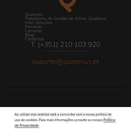
Quatenus
Plataforma de Gestão de Ativos Quatenus
Mais Soluções
Parcerias
Carreiras
Blog
Contactos
T. (+351) 210 103 920
Custo chamada rede móvel nacional
suporte@quatenus.pt
© 2026 Quatenus
Ao utilizar este website está a concordar com a nossa política de
Glossário
FAQ’s
Política de Privacidade
Informação Legal
Política de Comunicação Social
Livro de Reclamações
Política
uso de cookies. Para mais informações consulte os nossos
de Privacidade
.